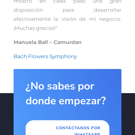
mostró en cada paso una gran
disposición para desarrollar
efectivamente la visión de mi negocio.
¡Muchas gracias!
“
Manuela Ball – Camurdan
Bach Flowers Symphony
¿No sabes por
donde empezar?
CONTÁCTANOS POR
WHATSAPP