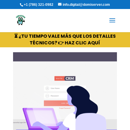
+1 (786) 321-0982
info.digital@domiserver.com
⏳ ¿TU TIEMPO VALE MÁS QUE LOS DETALLES
TÉCNICOS? 👉 HAZ CLIC AQUÍ