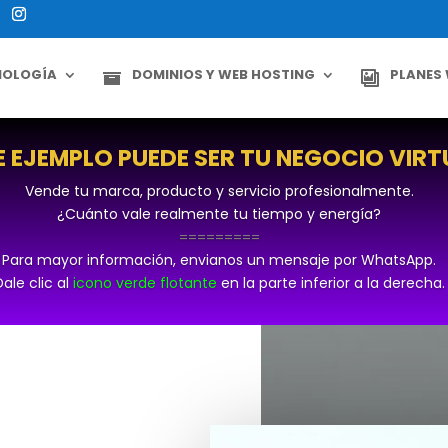
NOLOGÍA
DOMINIOS Y WEB HOSTING
PLANES
E EJEMPLO PUEDE SER TU NEGOCIO VIRT
Vende tu marca, producto y servicio profesionalmente.
¿Cuánto vale realmente tu tiempo y energía?
=========
Para mayor informaci
ó
n, envianos un mensaje por WhatsApp.
Dale clic al
icono verde flotante
en la parte inferior a la derecha.