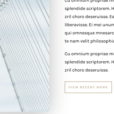
Cu omnium propriae mel.
splendide scriptorem. Hi
zril choro deseruisse.
liberavisse. Ei mei unum
qui omnesque mnesarch
te nam velit philosophi
Cu omnium propriae mel.
splendide scriptorem. Hi
zril choro deseruisse.
VIEW RECENT WORK