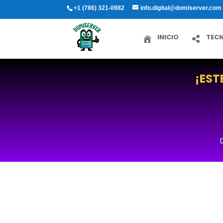
+1 (786) 321-0982
info.digital@domiserver.com
INICIO
TEC
¡EST