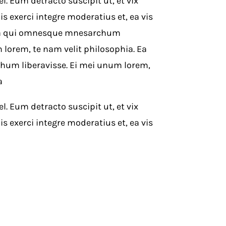
 Eum detracto suscipit ut, et vix
s exerci integre moderatius et, ea vis
 Ea qui omnesque mnesarchum
 lorem, te nam velit philosophia. Ea
um liberavisse. Ei mei unum lorem,
a
 Eum detracto suscipit ut, et vix
s exerci integre moderatius et, ea vis